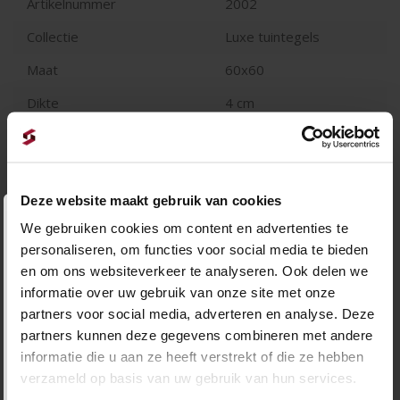
Artikelnummer
2002
Collectie
Luxe tuintegels
Maat
60x60
Dikte
4 cm
Geschikt voor oprit
Paden en terras
Stuks per m2
2.78
Deze website maakt gebruik van cookies
m2 per verpakking
15.1
Openingstijden tijdens vakantie
We gebruiken cookies om content en advertenties te
personaliseren, om functies voor social media te bieden
Let op. i.v.m. de vakantie hanteren wij andere
en om ons websiteverkeer te analyseren. Ook delen we
informatie over uw gebruik van onze site met onze
openingstijden.
partners voor social media, adverteren en analyse. Deze
Week 30 | 20 t/m 26 juli
partners kunnen deze gegevens combineren met andere
𝘔𝘢𝘢𝘯𝘥𝘢𝘨 𝘵/𝘮 𝘻𝘢𝘵𝘦𝘳𝘥𝘢𝘨 𝘨𝘦𝘰𝘱𝘦𝘯𝘥 𝘷𝘢𝘯 08.00 𝘵𝘰𝘵
informatie die u aan ze heeft verstrekt of die ze hebben
16.00 𝘶𝘶𝘳
verzameld op basis van uw gebruik van hun services.