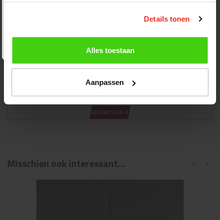
Week 31 | 27 juli t/m 2 augustus
𝘎𝘦𝘴𝘭𝘰𝘵𝘦𝘯
Details tonen
Week 32 | 3 t/m 9 augustus
𝘎𝘦𝘴𝘭𝘰𝘵𝘦𝘯
Alles toestaan
Bekijk dit product in onze showtuin
Aanpassen
Kom langs in onze showtuin en laat je inspireren!
SHOWTUIN
Misschien ook interessant...