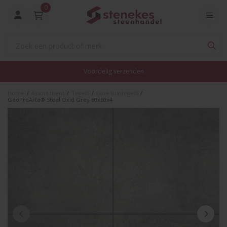
0
Voordelig verzenden
Home
/
Assortiment
/
Tegels
/
Luxe tuintegels
/
GeoProArte® Steel Oxid Grey 60x60x4