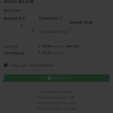
antracite
Bestellen
Aantal m2
U bestelt
Aantal stuk
0.72000461 m2
=
€
73,50
per m2
Uw prijs
incl. btw.
€
52,92
Totaalprijs
incl. btw.
vraag naar voorraadstand
IN WINKELWAGEN
OFFERTE
Voordelig verzenden
Betrouwbaar sinds 1995
Snelle levering met een lach
Persoonlijk advies op maat