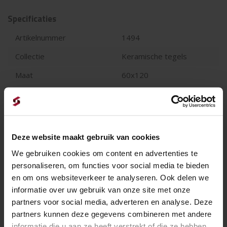
Specificaties
Artikelnummer
1494
Collectie
Keramische tegels
Maat
60x120
Dikte
2 cm
Geschikt voor oprit
Terras
Stuks per m2
1.39
Deze website maakt gebruik van cookies
We gebruiken cookies om content en advertenties te
personaliseren, om functies voor social media te bieden
en om ons websiteverkeer te analyseren. Ook delen we
't is weer voorbij die mooie zomer......vakantie
informatie over uw gebruik van onze site met onze
partners voor social media, adverteren en analyse. Deze
Let op wij hanteren nieuwe openingstijden.
partners kunnen deze gegevens combineren met andere
informatie die u aan ze heeft verstrekt of die ze hebben