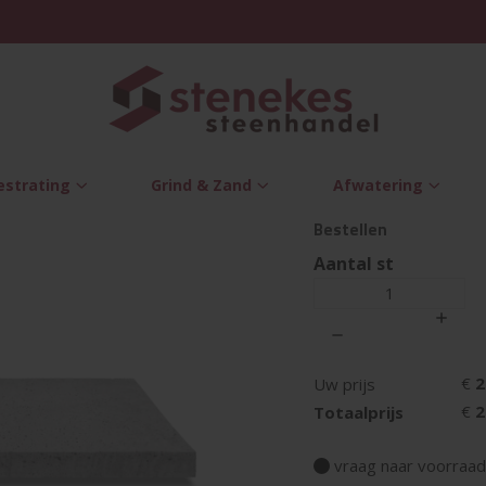
etrouwbaar sinds 1995
Snelle levering met een lac
Hollandse opsluitband gewapend 100x40x5 cm Grijs
Oud Holland
gewapend 1
estrating
Grind & Zand
Afwatering
Bestellen
Aantal st
€
2
Uw prijs
€
2
Totaalprijs
vraag naar voorraa