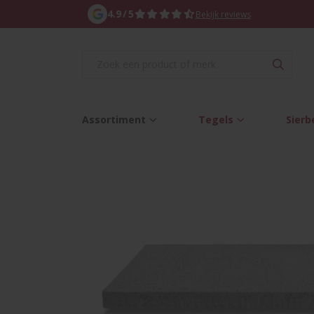
4.9
/
5
Bekijk reviews
Voordelig verzenden
B
Home
/
Assortiment
/
Tegels
/
Oud hollandse tegels
/
Oud 
Assortiment
Tegels
Sierb