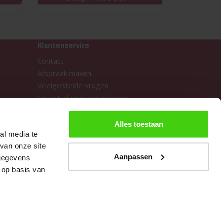
Klantenservice
Contact
Afspraak maken
Veelgestelde vragen
Levertijd en bezorgkosten
Openingstijden
Algemene voorwaarden
Alles toestaan
al media te
Klachten
van onze site
Voegencalculator
Aanpassen
 gegevens
 op basis van