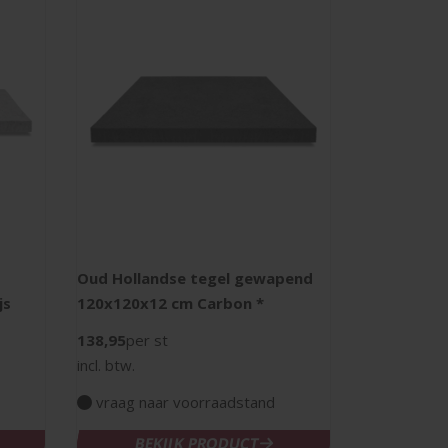
Oud Hollandse tegel gewapend
Oud Hollan
js
120x120x12 cm Carbon *
120x60x7 c
138,95
per st
49,95
per st
incl. btw.
incl. btw.
vraag naar voorraadstand
vraag naa
BEKIJK PRODUCT
BEK