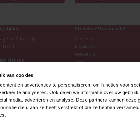
ngstijden
Stenekes Steenhandel
ag t/m Zaterdag
Over ons
-
16:00
Inspiratie
Werken bij
den klanten
Blog
Tuinontwerp
ik van cookies
Merken
ontent en advertenties te personaliseren, om functies voor soci
Stenekes zakelijk
erkeer te analyseren. Ook delen we informatie over uw gebruik 
Showtuin
cial media, adverteren en analyse. Deze partners kunnen deze
ormatie die u aan ze heeft verstrekt of die ze hebben verzameld
es.
 verklaring
cookies