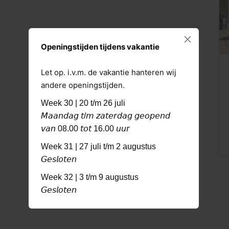
Openingstijden tijdens vakantie
Let op. i.v.m. de vakantie hanteren wij
andere openingstijden.
Week 30 | 20 t/m 26 juli
𝘔𝘢𝘢𝘯𝘥𝘢𝘨 𝘵/𝘮 𝘻𝘢𝘵𝘦𝘳𝘥𝘢𝘨 𝘨𝘦𝘰𝘱𝘦𝘯𝘥
𝘷𝘢𝘯 08.00 𝘵𝘰𝘵 16.00 𝘶𝘶𝘳
Week 31 | 27 juli t/m 2 augustus
𝘎𝘦𝘴𝘭𝘰𝘵𝘦𝘯
Week 32 | 3 t/m 9 augustus
𝘎𝘦𝘴𝘭𝘰𝘵𝘦𝘯