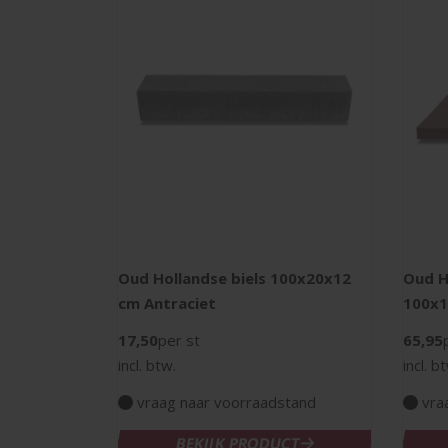
 gewapend
Oud Hollandse biels 100x20x12
Oud H
t
cm Antraciet
100x1
17,50
per st
65,95
incl. btw.
incl. b
stand
vraag naar voorraadstand
vra
CT
BEKIJK PRODUCT