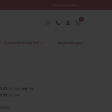
Afspraak maken
h
Persoonlijk advies op maat
0
se opsluitband
00x40x5 cm Grijs
Tuinverlichting 12V
Aanbiedingen
3,95
per st
incl. btw.
3,95
incl. btw.
dstand