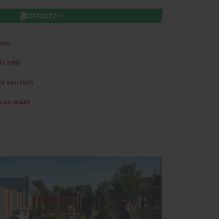
IN WINKELWAGEN
OFFERTE
den
s 1995
et een lach
s op maat