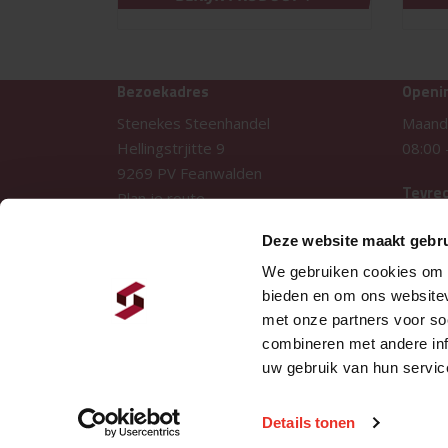
Bezoekadres
Openi
Stenekes Steenhandel
Maand
Hellingstrjitte 9
08:00
9269 PV Feanwalden
Tevre
Plan je route
Contact
Deze website maakt gebru
T:
0511 47 54 18
We gebruiken cookies om c
E:
info@stenekes-steenhandel.nl
bieden en om ons websitev
met onze partners voor so
combineren met andere inf
uw gebruik van hun servic
Details tonen
© 2026 Stenekes Steenhandel
algemene voorwaarden
privacy