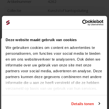
Artikelnummer
4262
Collectie
Kunststof kantopsluiting
Stuks per st
1
Deze website maakt gebruik van cookies
Openingstijden tijdens vakantie
We gebruiken cookies om content en advertenties te
personaliseren, om functies voor social media te bieden
Let op. i.v.m. de vakantie hanteren wij andere
en om ons websiteverkeer te analyseren. Ook delen we
informatie over uw gebruik van onze site met onze
openingstijden.
partners voor social media, adverteren en analyse. Deze
Week 30 | 20 t/m 26 juli
partners kunnen deze gegevens combineren met andere
𝘔𝘢𝘢𝘯𝘥𝘢𝘨 𝘵/𝘮 𝘻𝘢𝘵𝘦𝘳𝘥𝘢𝘨 𝘨𝘦𝘰𝘱𝘦𝘯𝘥 𝘷𝘢𝘯 08.00 𝘵𝘰𝘵
informatie die u aan ze heeft verstrekt of die ze hebben
16.00 𝘶𝘶𝘳
verzameld op basis van uw gebruik van hun services.
Week 31 | 27 juli t/m 2 augustus
𝘎𝘦𝘴𝘭𝘰𝘵𝘦𝘯
Details tonen
Bekijk dit product in onze showtuin
Week 32 | 3 t/m 9 augustus