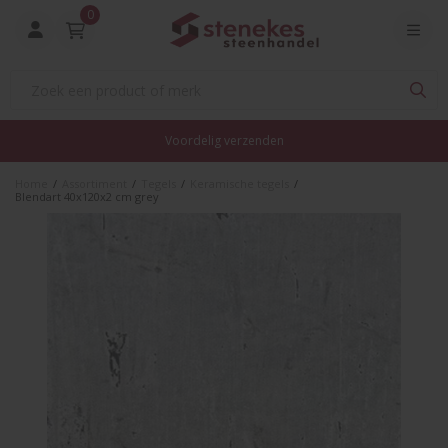
0
Voordelig verzenden
Home
/
Assortiment
/
Tegels
/
Keramische tegels
/
Blendart 40x120x2 cm grey