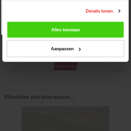
𝘎𝘦𝘴𝘭𝘰𝘵𝘦𝘯
Details tonen
Week 32 | 3 t/m 9 augustus
𝘎𝘦𝘴𝘭𝘰𝘵𝘦𝘯
Alles toestaan
Bekijk dit product in onze showtuin
Aanpassen
Kom langs in onze showtuin en laat je inspireren!
SHOWTUIN
Misschien ook interessant...