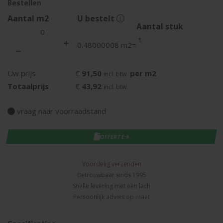
Bestellen
Aantal m2
U bestelt
Aantal stuk
0.48000008 m2
=
€
91,50
per m2
Uw prijs
incl. btw.
€
43,92
Totaalprijs
incl. btw.
vraag naar voorraadstand
IN WINKELWAGEN
OFFERTE
Voordelig verzenden
Betrouwbaar sinds 1995
Snelle levering met een lach
Persoonlijk advies op maat