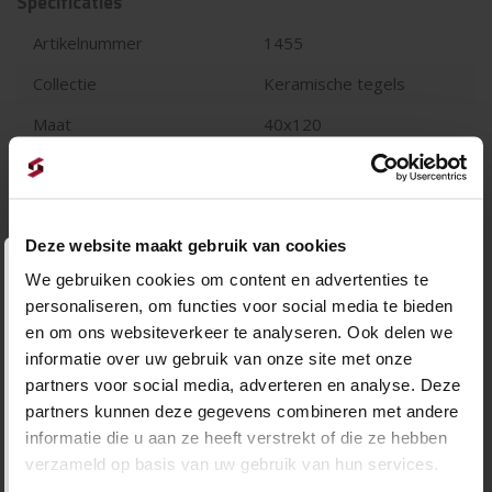
Specificaties
Artikelnummer
1455
Collectie
Keramische tegels
Maat
40x120
Dikte
2 cm
Geschikt voor oprit
Terras
Stuks per m2
2.08
Deze website maakt gebruik van cookies
Openingstijden tijdens vakantie
We gebruiken cookies om content en advertenties te
personaliseren, om functies voor social media te bieden
Let op. i.v.m. de vakantie hanteren wij andere
en om ons websiteverkeer te analyseren. Ook delen we
informatie over uw gebruik van onze site met onze
openingstijden.
partners voor social media, adverteren en analyse. Deze
Week 30 | 20 t/m 26 juli
partners kunnen deze gegevens combineren met andere
𝘔𝘢𝘢𝘯𝘥𝘢𝘨 𝘵/𝘮 𝘻𝘢𝘵𝘦𝘳𝘥𝘢𝘨 𝘨𝘦𝘰𝘱𝘦𝘯𝘥 𝘷𝘢𝘯 08.00 𝘵𝘰𝘵
informatie die u aan ze heeft verstrekt of die ze hebben
16.00 𝘶𝘶𝘳
verzameld op basis van uw gebruik van hun services.
Week 31 | 27 juli t/m 2 augustus