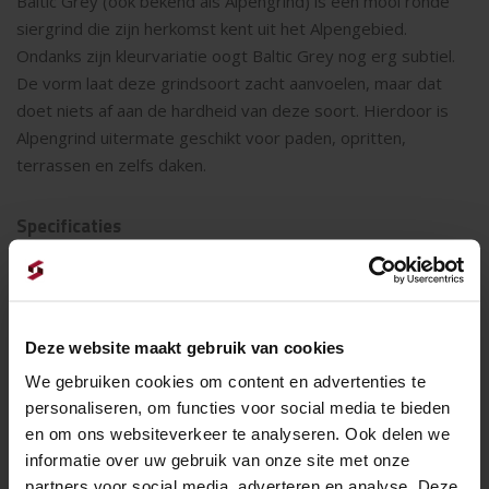
Baltic Grey (ook bekend als Alpengrind) is een mooi ronde
siergrind die zijn herkomst kent uit het Alpengebied.
Ondanks zijn kleurvariatie oogt Baltic Grey nog erg subtiel.
De vorm laat deze grindsoort zacht aanvoelen, maar dat
doet niets af aan de hardheid van deze soort. Hierdoor is
Alpengrind uitermate geschikt voor paden, opritten,
terrassen en zelfs daken.
Specificaties
Artikelnummer
2193
Collectie
Siergrind
Maat
8-12
Deze website maakt gebruik van cookies
We gebruiken cookies om content en advertenties te
Stuks per BB
1
personaliseren, om functies voor social media te bieden
en om ons websiteverkeer te analyseren. Ook delen we
't is weer voorbij die mooie zomer......vakantie
informatie over uw gebruik van onze site met onze
partners voor social media, adverteren en analyse. Deze