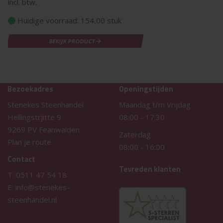
incl. btw.
Huidige voorraad: 154,00 stuk
BEKIJK PRODUCT
Bezoekadres
Openingstijden
Stenekes Steenhandel
Maandag t/m Vrijdag
Hellingstrjitte 9
08:00
-
17:30
9269 PV Feanwalden
Zaterdag
Plan je route
08:00
-
16:00
Contact
Tevreden klanten
T:
0511 47 54 18
E:
info@stenekes-
steenhandel.nl