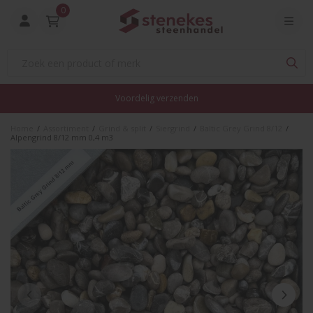
0
Voordelig verzenden
Home
/
Assortiment
/
Grind & split
/
Siergrind
/
Baltic Grey Grind 8/12
/
Alpengrind 8/12 mm 0,4 m3